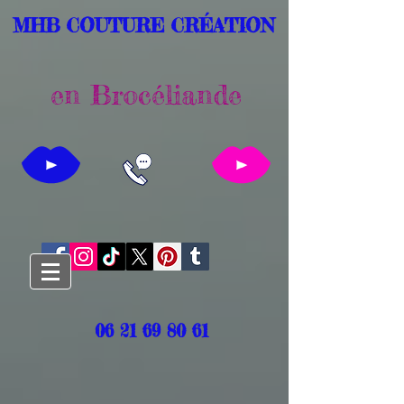
MHB COUTURE CRÉATION
en Brocéliande
06 21 69 80 61