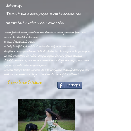
définitif.
Deux à trois essayages seront nécessaires
avant la livraison de votre robe.
Vous faites le choix parmi une sélection de matières premières françaises
comme les Dentelles de Calais,
la soie, l’organza, le gazar,
le tulle, le taffetas, le chintz et autres lins, crêpes et mousselines…
Au fil des essayages et dans l’intimité de l’atelier, les croquis et les prototypes
en toile permettent de valider chaque aspect de votre future création.
Réalisée sur-mesure, comme une seconde peau, étape par étape, vous vous
appropriez votre robe du grand jour.
Un soin tout particulier est accordé à la confection et aux finitions qui sont
réalisées à la main dans la pure tradition du savoir-faire artisanal.
Exemples de Créations
Partager