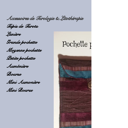
Accessoires de Tarologie & Litothérapie
Tapis de Tarots
Lanière
Grande pochette
Moyenne pochette
Petite pochette
Aumônière
Bourse
Mini Aumonière
Mini Bourse