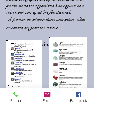
partie de notre organisme à se réguler et à
retrouver son équilibre fonctionnel.
A porter ou placer dans une pièce, elles
auraient de grandes vertus
Les significations de chaque pierre
Phone
Email
Facebook