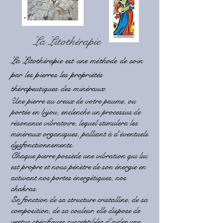
La Litothérapie
La Litothérapie est une méthode de soin
par les pierres les propriétés
thérapeutiques des minéraux.
Une pierre au creux de votre paume, ou
portée en bijou, enclenche un processus de
résonance vibratoire, lequel stimulera les
minéraux organiques, palliant à d’éventuels
dysfonctionnements.
Chaque pierre possède une vibration qui lui
est propre et nous pénètre de son énergie en
activant nos portes énergétiques,
nos
chakras
.
En fonction de sa structure cristalline, de sa
composition, de sa couleur, elle dispose de
vertus spécifiques susceptibles d’aider une