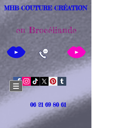
MHB COUTURE CRÉATION
en Brocéliande
06 21 69 80 61