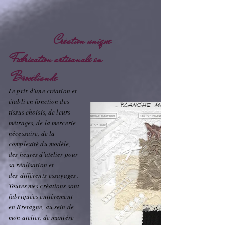
Création unique
Fabrication artisanale en
Brocéliande
Le prix d'une création et
établi en fonction des
tissus choisis, de leurs
métrages, de la mercerie
nécessaire, de la
complexité du modèle,
des heures d'atelier pour
sa réalisation et
des différents essayages .
Toutes mes créations sont
fabriquées entièrement
en Bretagne, au sein de
mon atelier, de manière