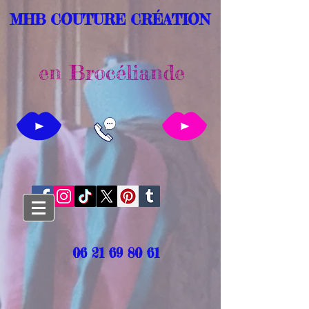
MHB COUTURE CRÉATION
en Brocéliande
06 21 69 80 61