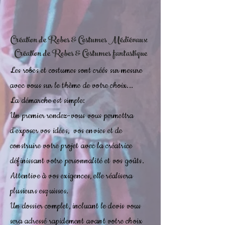
Création de Robes & Costumes Médiévaux
Création de Robes & Costumes fantastique
Les robes et costumes sont créés sur mesure
avec vous sur le thème de votre choix...
La démarche est simple:
Un premier rendez-vous vous permettra
d'exposer vos idées, vos envies et de
construire votre projet avec la créatrice
définissant votre personnalité et vos goûts.
Attentive à vos exigences, elle réalisera
plusieurs esquisses.
Un dossier complet, incluant le devis vous
sera adressé rapidement avant votre choix