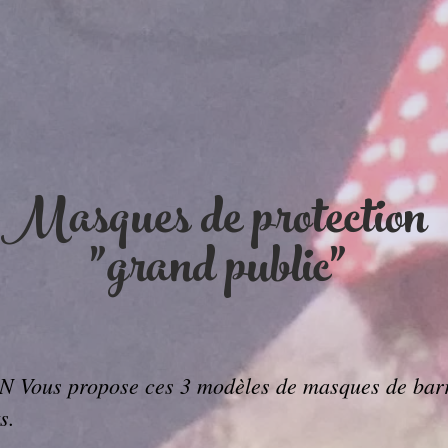
Masques de protection
"grand public"
s propose ces 3 modèles de masques de barri
s.