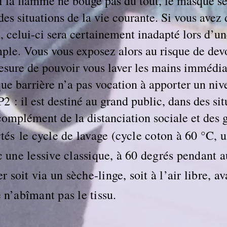
 Si la flamme ne bouge pas du tout, le masque 
 des situations de la vie courante. Si vous avez
 celui-ci sera certainement inadapté lors d’
ple. Vous vous exposez alors au risque de dev
mesure de pouvoir vous laver les mains immédi
e barrière n’a pas vocation à apporter un niv
 : il est destiné au grand public, dans des situ
complément de la distanciation sociale et des g
tés le cycle de lavage (cycle coton à 60 °C,
c une lessive classique, à 60 degrés pendant 
r soit via un sèche-linge, soit à l’air libre, a
n’abîmant pas le tissu.