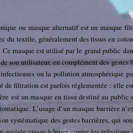
nique ou masque alternatif est un
masque
fil
vec du
textile
, généralement des tissus en
coto
. Ce masque est utilisé par le
grand public
dan
de son utilisateur, en complément des
gestes 
infectieuses
ou la
pollution atmosphérique
pa
é de filtration est parfois réglementée : elle es
re est un masque en tissu destiné au public 
tomatique. L’usage d’un masque barrière n’
tion systématique des gestes barrières, qui son
n sociale visant à lutter contre les infections 