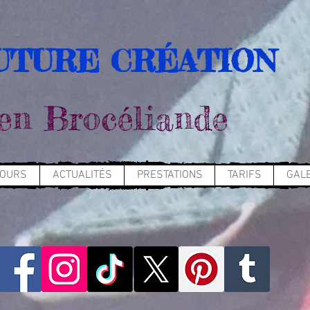
UTURE CRÉATION
en Brocéliande
COURS
ACTUALITÉS
PRESTATIONS
TARIFS
GALE