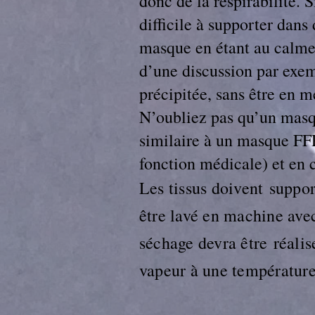
donc de la respirabilité.
difficile à supporter dans
masque en étant au calme,
d’une discussion par exem
précipitée, sans être en 
N’oubliez pas qu’un masqu
similaire à un masque FFP2
fonction médicale) et en 
Les tissus doivent suppor
être lavé en machine ave
séchage devra être réalise
vapeur à une température 