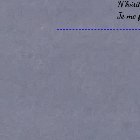
N’hési
Je me f