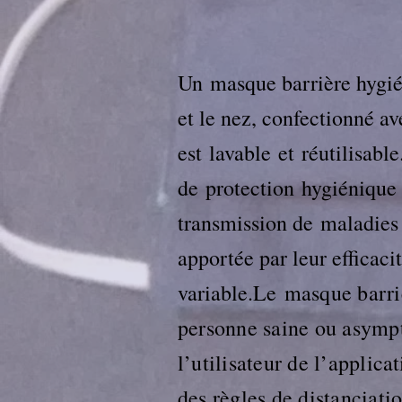
Un masque barrière hygié
et le nez, confectionné a
est
lavable
et
réutilisable
de
protection
hygiénique
transmission de
maladies 
apportée par leur efficacit
variable.
Le masque barriè
personne saine ou asymp
l’utilisateur de l’applica
des règles de distanciatio