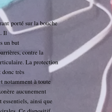
trant
porté sur la bouche
n
. Il
s un but
barrières
, contre la
rticulaire
. La protection
t donc très
et notamment à toute
exonère aucunement
t essentiels, ainsi que
virales. Ce dispositif