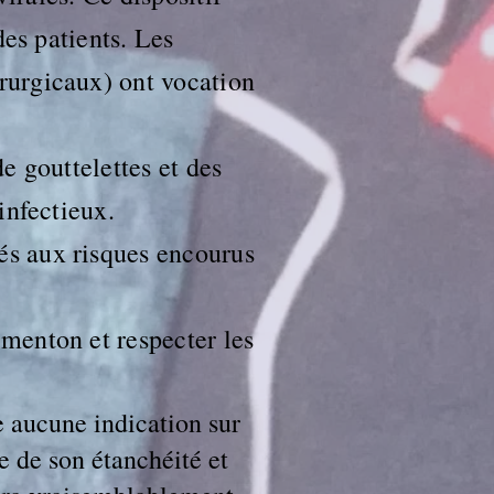
des patients. Les
rurgicaux) ont vocation
de gouttelettes et des
 infectieux.
és aux risques encourus
 menton et respecter les
e aucune indication sur
e de son étanchéité et