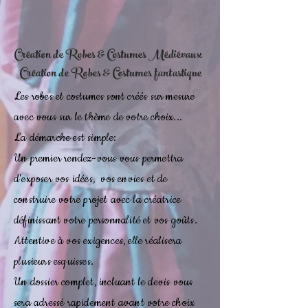
Création de Robes & Costumes Médiévaux
Création de Robes & Costumes fantastique
Les robes et costumes sont créés sur mesure
avec vous sur le thème de votre choix...
La démarche est simple:
Un premier rendez-vous vous permettra
d'exposer vos idées, vos envies et de
construire votre projet avec la créatrice
définissant votre personnalité et vos goûts.
Attentive à vos exigences, elle réalisera
plusieurs esquisses.
Un dossier complet, incluant le devis vous
sera adressé rapidement avant votre choix