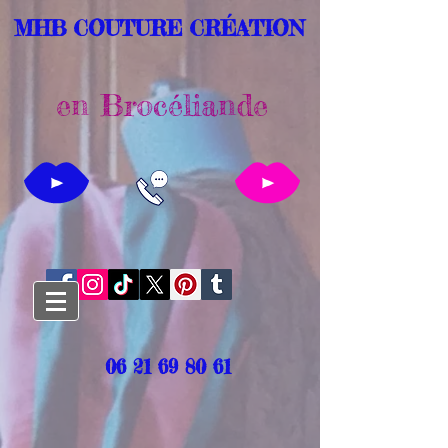
MHB COUTURE CRÉATION
en Brocéliande
06 21 69 80 61