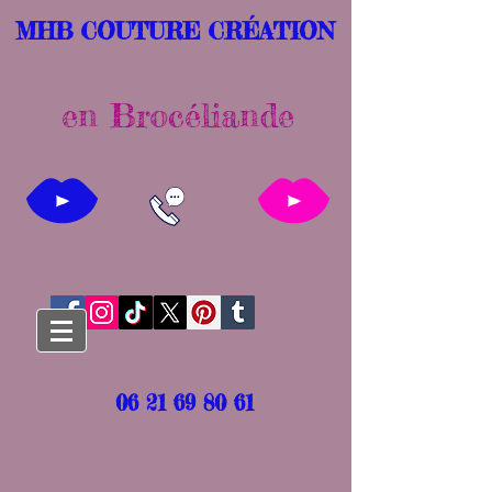
MHB COUTURE CRÉATION
en Brocéliande
06 21 69 80 61